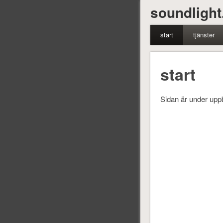
soundlight
start
tjänster
start
Sidan är under up