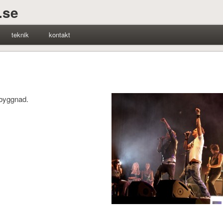
.se
teknik
kontakt
pbyggnad.